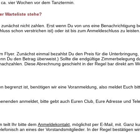
 ca. vier Wochen vor dem Tanztermin.
r Warteliste stehe?
 zunächst nicht zahlen. Erst wenn Du von uns eine Benachrichtigung be
schluss schon verstrichen ist) oder ist bis zum Anmeldeschluss zu leisten
Flyer. Zunächst einmal bezahlst Du den Preis für die Unterbringung, wi
h, wenn Du den Betrag überweist.) Sollte die endgültige Zimmerbelegun
s nachzahlen. Diese Abrechnung geschieht in der Regel bar direkt am 
begrenzt ist, benötigen wir eine Voranmeldung, also meldet Euch bitte f
enenden anmeldet, bitte gebt auch Euren Club, Eure Adresse und Te
teilt Ihr bitte dem
Anmeldekontakt
, möglichst per E-Mail, mit. Ganz k
lefonisch an eines der Vorstandsmitglieder. In der Regel bestätigen wi