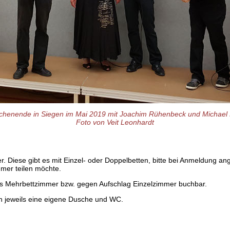
henende in Siegen im Mai 2019 mit Joachim Rühenbeck und Michael 
Foto von Veit Leonhardt
r. Diese gibt es mit Einzel- oder Doppelbetten, bitte bei Anmeldung a
er teilen möchte.
s Mehrbettzimmer bzw. gegen Aufschlag Einzelzimmer buchbar.
n jeweils eine eigene Dusche und WC.