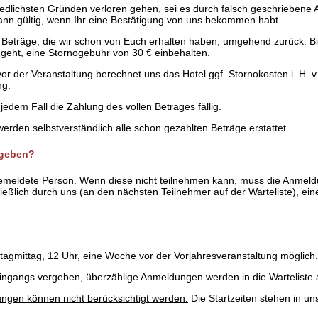
edlichsten Gründen verloren gehen, sei es durch falsch geschriebene 
dann gültig, wenn Ihr eine Bestätigung von uns bekommen habt.
 Beträge, die wir schon von Euch erhalten haben, umgehend zurück. Bitt
ingeht, eine Stornogebühr von 30 € einbehalten.
or der Veranstaltung berechnet uns das Hotel ggf. Stornokosten i. H. 
ng.
jedem Fall die Zahlung des vollen Betrages fällig.
erden selbstverständlich alle schon gezahlten Beträge erstattet.
 geben?
gemeldete Person. Wenn diese nicht teilnehmen kann, muss die Anmeld
ließlich durch uns (an den nächsten Teilnehmer auf der Warteliste), ei
gmittag, 12 Uhr, eine Woche vor der Vorjahresveranstaltung möglich.
 Eingangs vergeben, überzählige Anmeldungen werden in die Wartelist
gen können nicht berücksichtigt werden.
Die Startzeiten stehen in un