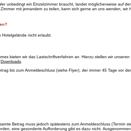
. Wer unbedingt ein Einzelzimmer braucht, landet möglicherweise auf de
 ein Zimmer mit jemandem zu teilen, kann sich gerne an uns wenden, wi
ten?
Hotelgelände nicht erlaubt.
s bieten wir das Lastschriftverfahren an. Hierzu stellen wir unseren
e
Downloads
.
trag bis zum Anmeldeschluss (siehe Flyer), der immer 45 Tage vor dem
gesamte Betrag muss jedoch spätestens zum Anmeldeschluss (Termin st
rden, eine gesonderte Aufforderung gibt es dazu nicht. Ausgenommen 