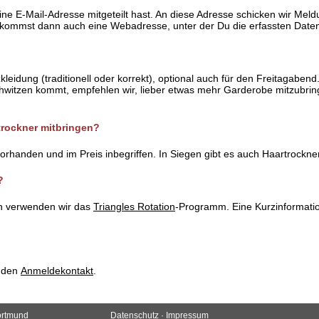
ne E-Mail-Adresse mitgeteilt hast. An diese Adresse schicken wir Mel
bekommst dann auch eine Webadresse, unter der Du die erfassten Date
idung (traditionell oder korrekt), optional auch für den Freitagabend.
hwitzen kommt, empfehlen wir, lieber etwas mehr Garderobe mitzubringe
trockner mitbringen?
rhanden und im Preis inbegriffen. In Siegen gibt es auch Haartrockn
?
n verwenden wir das
Triangles Rotation
-Programm. Eine Kurzinformatio
n den
Anmeldekontakt
.
ortmund
Datenschutz
·
Impressum