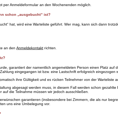
abt per Anmeldeformular an den Wochenenden möglich.
nn schon „ausgebucht“ ist?
t“ hat, wird eine Warteliste geführt. Wer mag, kann sich dann trotz
te an den
Anmeldekontakt
richten.
tz?
rde, garantiert der namentlich angemeldeten Person einen Platz auf d
ahlung eingegangen ist bzw. eine Lastschrift erfolgreich eingezogen 
matisch ihre Gültigkeit und es rücken Teilnehmer von der Warteliste a
taltung abgesagt werden muss, in diesem Fall werden schon gezahlte B
er auf die Teilnahme müssen wir jedoch ausschließen.
erwünschen garantieren (insbesondere bei Zimmern, die als nur begre
lten uns eine Umbelegung vor.
?