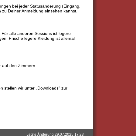
dungen bei jeder Statusänderung (Eingang,
n zu Deiner Anmeldung einsehen kannst.
 Für alle anderen Sessions ist legere
n. Frische legere Kleidung ist allemal
er auf den Zimmern.
n stellen wir unter
„Downloads“
zur
Letzte Änderung 29.07.2025 17:23