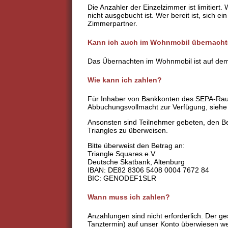
Die Anzahler der Einzelzimmer ist limitiert
nicht ausgebucht ist. Wer bereit ist, sich
Zimmerpartner.
Kann ich auch im Wohnmobil übernach
Das Übernachten im Wohnmobil ist auf dem 
Wie kann ich zahlen?
Für Inhaber von Bankkonten des SEPA-Raume
Abbuchungsvollmacht zur Verfügung, sieh
Ansonsten sind Teilnehmer gebeten, den Be
Triangles zu überweisen.
Bitte überweist den Betrag an:
Triangle Squares e.V.
Deutsche
Skatb
ank, Altenburg
IB
AN: DE82 8306 5408 0004 7672 84
B
IC: GENOD
EF1SLR
Wann muss ich zahlen?
Anzahlungen sind nicht erforderlich. Der 
Tanztermin) auf unser Konto überwiesen we