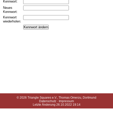
Kennwort:
Neues
Kennwort:
Kennwort
wiederholen:
© 2026 Triangle Squares e.V.,
Thomas Omerzu
, Dortmund
Datenschutz
·
Impressum
Letzte Änderung 26.10.2022 19:14